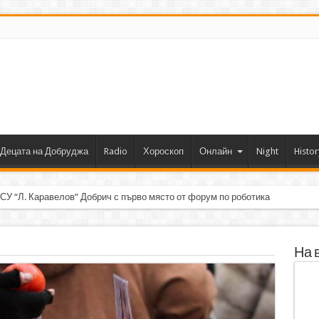
Децата на Добруджа
Radio
Хороскоп
Онлайн
Night
Histor
 СУ “Л. Каравелов” Добрич с първо място от форум по роботика
На 