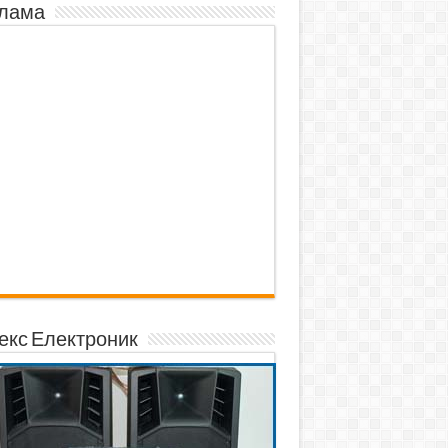
лама
екс Електроник