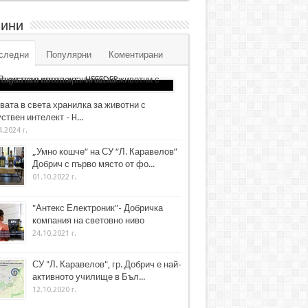
ини
следни
Популярни
Коментирани
вата в света хранилка за животни с
ствен интелект - H...
4.2024 г.
„Умно кошче“ на СУ “Л. Каравелов”
Добрич с първо място от фо...
01.10.2022 г.
"Антекс Електроник"- Добричка
компания на световно ниво
24.10.2021 г.
СУ "Л. Каравелов", гр. Добрич е най-
активното училище в Бъл...
12.10.2020 г.