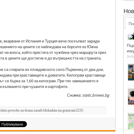
Нов
По
е, вкарвани от Испания и Турция вече поскъпват заради
Пър
ишението на цените се наблюдава на борсите из Южна
изку
ат на вноса, който пристига от чужбина чрез маршрута през
24.0
а в цените ще достигне и до вътрешността на страната.
е са спирали из пловдивското село Първенец от два дни.
людава при краставиците и доматите. Килограм краставици
тът се бърка за 1,60 за килограм. При тях завишението е
оскъпването при чушките и картофите.
Снимка: static.bnews.bg