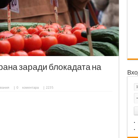
рана заради блокадата на
Вхо
вания
|
0
коментара
| 2235