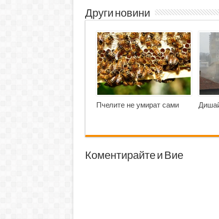
Други новини
Пчелите не умират сами
Дишай
Коментирайте и Вие