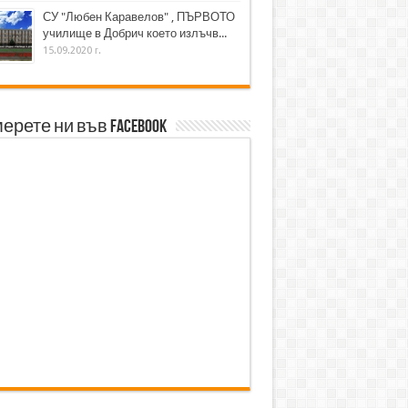
СУ "Любен Каравелов" , ПЪРВОТО
училище в Добрич което излъчв...
15.09.2020 г.
ерете ни във Facebook