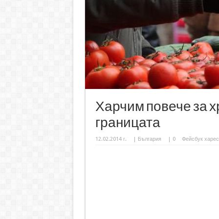
Харчим повече за х
границата
12.02.2014 г.
|
България
|
0
Фейсбук харес