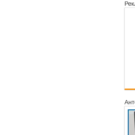
Рек
Ант