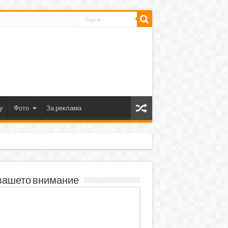
y
Фото
За реклама
вашето внимание