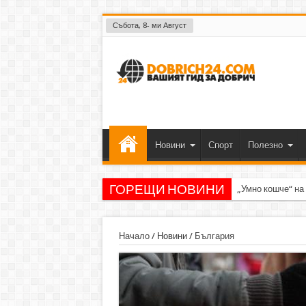
Събота, 8- ми Август
Новини
Спорт
Полезно
ГОРЕЩИ НОВИНИ
„Умно кошче“ на
Начало
/
Новини
/
България