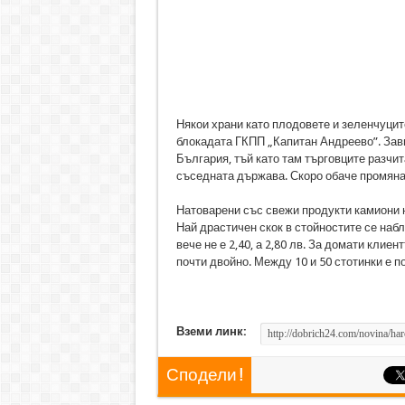
Някои храни като плодовете и зеленчуцит
блокадата ГКПП „Капитан Андреево”. Зав
България, тъй като там търговците разчит
съседната държава. Скоро обаче промянат
Натоварени със свежи продукти камиони н
Най драстичен скок в стойностите се наб
вече не е 2,40, а 2,80 лв. За домати клиен
почти двойно. Между 10 и 50 стотинки е п
Вземи линк:
Сподели !