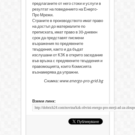
предлаганите от него стоки и услуги в
резултат на поведението на Енерго-
Про Мрежи.
Страните в производството имат право
на достъп до материалите по
преписката, имат право в 30-дневен
срок да представят писмени
възражения по предявените
твърдения, както и да бъдат
изслушани от КЗК в открито заседание
във връзка с предявените твърдения и
правомощията, които Комисията
възнамерява да упражни.
Снимка: www.energo-pro-grid.bg
Вземи линк: