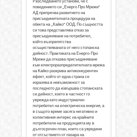
Разследването установи, че с
поведението си „Енерго Про Мрежи“
АД препречва развитието на
присъединителната процедура на
обекта на „Кайко“ ООД. По същността
си това представлява отказ за
присъединяване на потребител,
който възпрепятства
осъществяваната от него стопанска
дейност. Практиката на Енерго-Про
Мрежи да отказва присъединяване
към електроразпределителната мрежа
на Кайко разкрива антиконкурентен
ефект, който от една страна се
изразява в невъзможност за
последното да извършва стопанската
си дейност, което в частност го
уврежда като индустриален
потребител на електрическа енергия, а
в същото време засяга негативно и
колективния интерес на крайните
потребители на продукцията му в
дългосрочен план, които са увредени
от отсъствието от пазара на