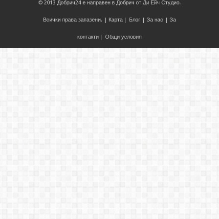
© 2013
Добрич24
е направен в
Добрич
от
Ди Ейч Студио
.
Всички права запазени. |
Карта
|
Блог
|
За нас
|
За
контакти
|
Общи условия