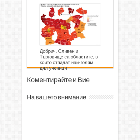
Добрич, Сливен и
Търговище са областите, в
които отпадат най-голям
дял ученици
Коментирайте и Вие
На вашето внимание