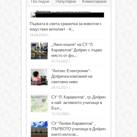
Последни
Популярни
Коментирани
Първата в света хранилка за животни с
изкуствен интелект - H...
24.04.2024 г.
„Умно кошче“ на СУ “Л.
Каравелов” Добрич с първо
място от фо...
01.10.2022 г.
"Антекс Електроник"-
Добричка компания на
световно ниво
24.10.2021 г.
СУ "Л. Каравелов", гр. Добрич
е най- активното училище в
Бъл...
12.10.2020 г.
СУ "Любен Каравелов" ,
ПЪРВОТО училище в Добрич
което излъчв...