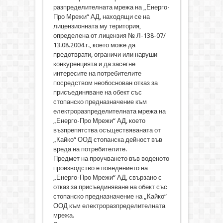
разпределителната мрежа на „Енерго-
Про Мрежи“ АД, находящи се на
лицензионната му територия,
определена от лицензия № Л-138-07/
13.08.2004 г., което може да
предотврати, ограничи или наруши
конкуренцията и да засегне
интересите на потребителите
посредством необоснован отказ за
присъединяване на обект със
стопанско предназначение към
електроразпределителната мрежа на
„Енерго-Про Мрежи“ АД, което
възпрепятства осъществяваната от
„Кайко“ ООД стопанска дейност във
вреда на потребителите.
Предмет на проучването във воденото
производство е поведението на
„Енерго-Про Мрежи“ АД, свързано с
отказ за присъединяване на обект със
стопанско предназначение на „Кайко“
ООД към електроразпределителната
мрежа.