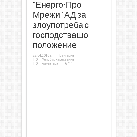
"Енерго-Про
Мрежи" АД за
злоупотреба с
господстващо
положение
28.04.2016 г.
|
България
|
0
Фейсбук харесвания
|
0
коментара
| 6744