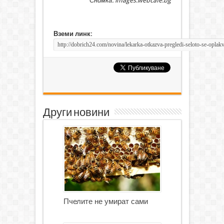
Снимка: images.webcafe.bg
Вземи линк:
Други новини
Пчелите не умират сами