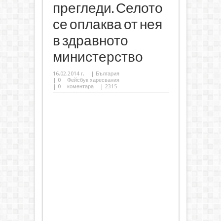
прегледи. Селото
се оплаква от нея
в здравното
министерство
16.02.2014 г.
|
България
|
0
Фейсбук харесвания
|
0
коментара
| 2315