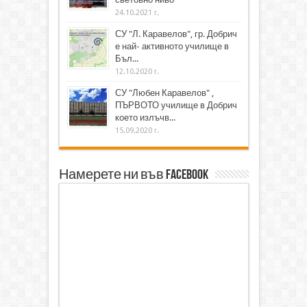
24.10.2021 г.
СУ "Л. Каравелов", гр. Добрич
е най- активното училище в
Бъл...
12.10.2020 г.
СУ "Любен Каравелов" ,
ПЪРВОТО училище в Добрич
което излъчв...
15.09.2020 г.
Намерете ни във Facebook