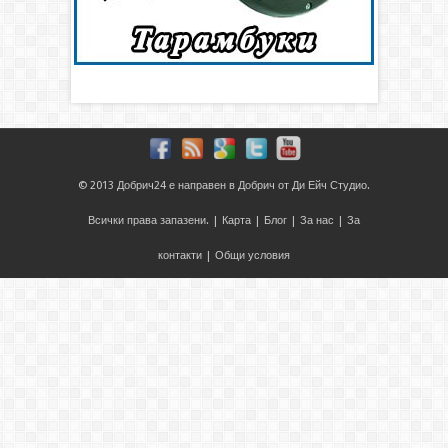
© 2013
Добрич24
е направен в
Добрич
от
Ди Ейч Студио
.
Всички права запазени. |
Карта
|
Блог
|
За нас
|
За
контакти
|
Общи условия