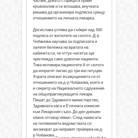
часове, докато старицата прави
кръвоизлив и се влошава, внучката
решава да организира подписка срещу
отношението на личната лекарка.
Десислава успява да събере над 500
подписа от жителите на селото. Д-р
Чобанова научава за подписката и
залепя бележка на вратата на
кабинета си, че оттук-нататък ще
преглежда само доволни пациенти.
Това мотивира пациентите й от селото
да изпратят писмо до три институции.
Хората описват възмущението си от
отношението на д-р Чобанова, която е
и секретр на Националното сдружение
на общопрактикуващите лекари.
Пишат до Здравното министерство,
Здравната каса и Етичната комисия
към Лекарския съюз. До ден днешен
обаче отговор нямат. След намесата
на телевизията ведомствата се
ангажират да направят проверка на д-
р Чобанова.