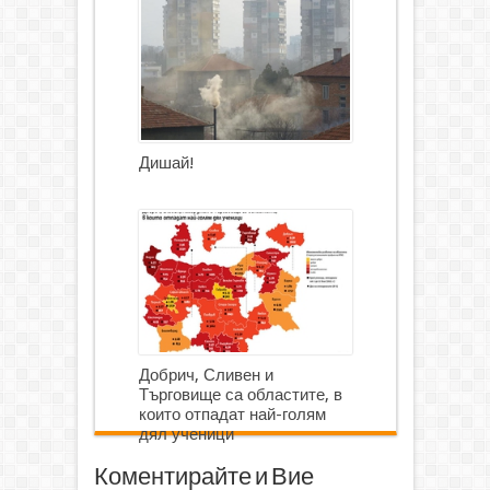
Дишай!
Добрич, Сливен и
Търговище са областите, в
които отпадат най-голям
дял ученици
Коментирайте и Вие