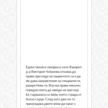
Единствената лекарка в село Вакарел
д-р Виктория Чобанова отказва да
прави прегледи на пациентите си и да
им дава направления за специалисти,
разкри Нова тв. Внучка прави няколко
поредни опита да заведе на преглед
82-годишната си баба, която страда от
болно сърце. След като джи пи-то
принуждава двете жени да чакат с