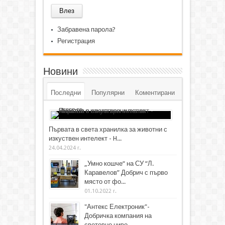
Забравена парола?
Регистрация
Новини
Последни
Популярни
Коментирани
Първата в света хранилка за животни с
изкуствен интелект - H...
24.04.2024 г.
„Умно кошче“ на СУ “Л.
Каравелов” Добрич с първо
място от фо...
01.10.2022 г.
"Антекс Електроник"-
Добричка компания на
световно ниво