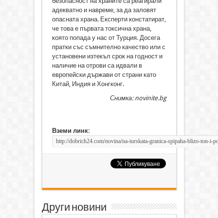
безопасност на храните са реагирали
адекватно и навреме, за да заловят
опасната храна. Експерти констатират,
че това е първата токсична храна,
която попада у нас от Турция. Досега
пратки със съмнително качество или с
установени изтекъл срок на годност и
наличие на отрови са идвали в
европейски държави от страни като
Китай, Индия и Хонгконг.
Снимка: novinite.bg
Вземи линк:
Други новини