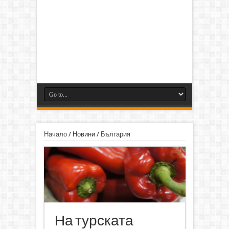
Начало
/
Новини
/
България
На турската