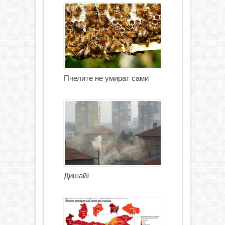
Пчелите не умират сами
Дишай!