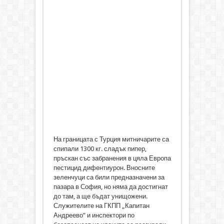
На границата с Турция митничарите са
спипали 1300 кг. сладък пипер,
пръскан със забранения в цяла Европа
пестицид дифентиурон. Вносните
зеленчуци са били предназначени за
пазара в София, но няма да достигнат
до там, а ще бъдат унищожени.
Служителите на ГКПП „Капитан
Андреево” и инспектори по