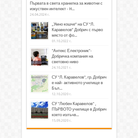
Първата в света хранилка за животни с
изкуствен интелект - H...
24.04.2024 г.
„Умно кошче“ на СУ “Л.
Каравелов” Добрич с първо
място от фо...
01.10.2022 г.
"Антекс Електроник"-
Добричка компания на
световно ниво
24.10.2021 г.
СУ "Л. Каравелов", гр. Добрич
е най- активното училище в
Бъл...
12.10.2020 г.
СУ "Любен Каравелов" ,
ПЪРВОТО училище в Добрич
което излъчв...
15.09.2020 г.