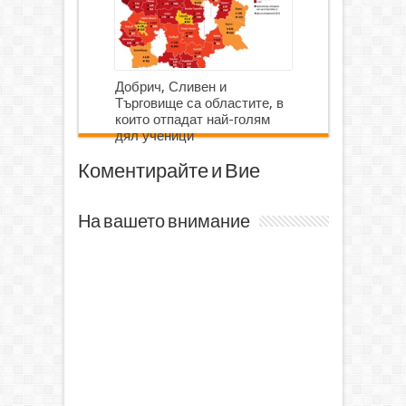
Добрич, Сливен и
Търговище са областите, в
които отпадат най-голям
дял ученици
Коментирайте и Вие
На вашето внимание