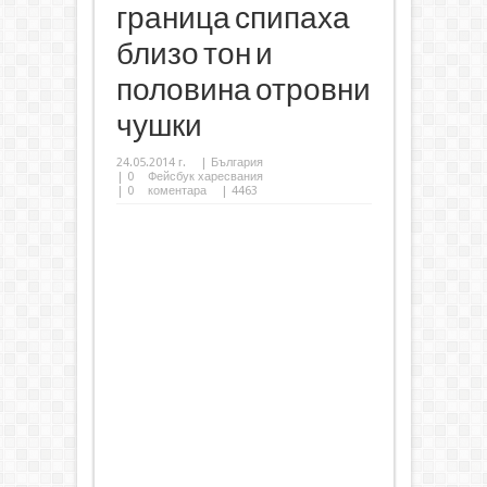
граница спипаха
близо тон и
половина отровни
чушки
24.05.2014 г.
|
България
|
0
Фейсбук харесвания
|
0
коментара
| 4463