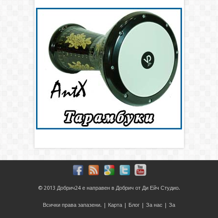
© 2013
Добрич24
е направен в
Добрич
от
Ди Ейч Студио
.
Всички права запазени. |
Карта
|
Блог
|
За нас
|
За