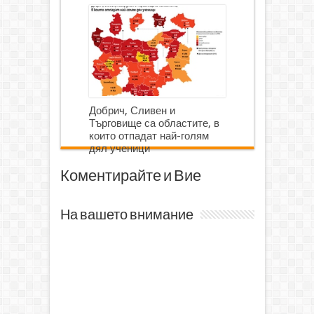
Добрич, Сливен и
Търговище са областите, в
които отпадат най-голям
дял ученици
Коментирайте и Вие
На вашето внимание