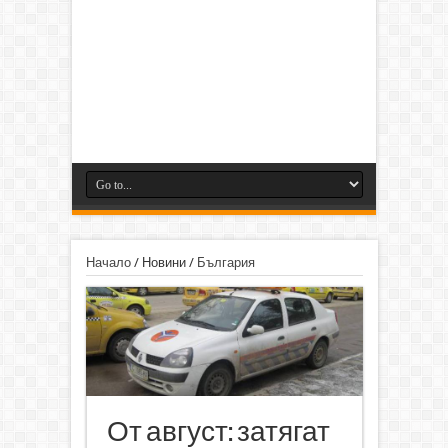
Начало
/
Новини
/
България
От август: затягат