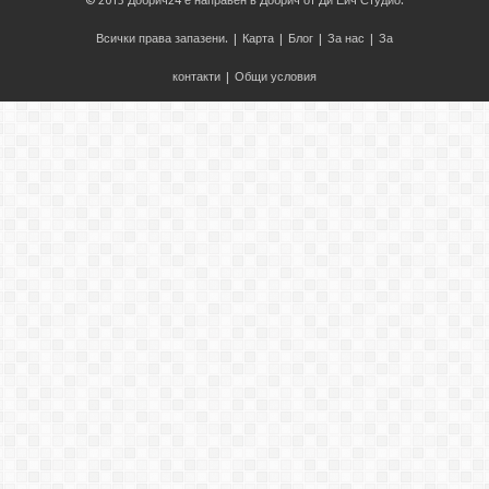
© 2013
Добрич24
е направен в
Добрич
от
Ди Ейч Студио
.
Всички права запазени. |
Карта
|
Блог
|
За нас
|
За
контакти
|
Общи условия