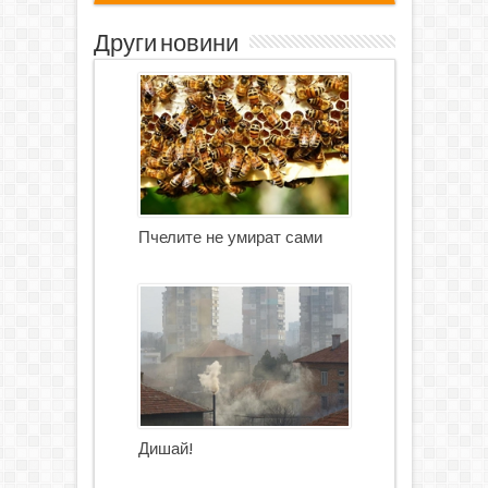
Други новини
Пчелите не умират сами
Дишай!