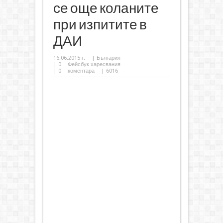
се още коланите
при изпитите в
ДАИ
16.06.2015 г.
|
България
|
0
Фейсбук харесвания
|
0
коментара
| 6016