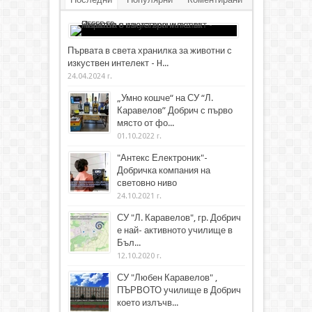
Първата в света хранилка за животни с
изкуствен интелект - H...
24.04.2024 г.
„Умно кошче“ на СУ “Л.
Каравелов” Добрич с първо
място от фо...
01.10.2022 г.
"Антекс Електроник"-
Добричка компания на
световно ниво
24.10.2021 г.
СУ "Л. Каравелов", гр. Добрич
е най- активното училище в
Бъл...
12.10.2020 г.
СУ "Любен Каравелов" ,
ПЪРВОТО училище в Добрич
което излъчв...