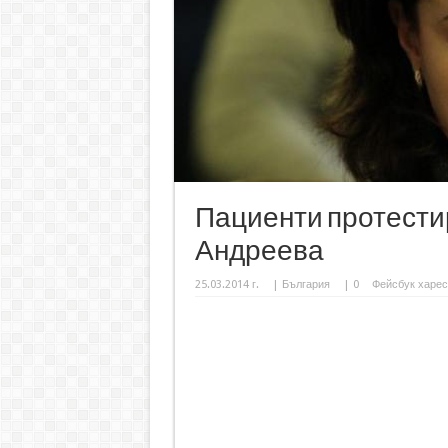
Пациенти протестир
Андреева
25.03.2014 г.
|
България
|
0
Фейсбук харес