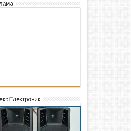
лама
екс Електроник