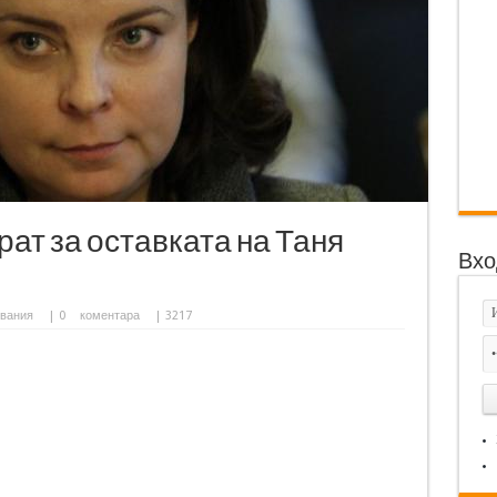
ат за оставката на Таня
Вхо
вания
|
0
коментара
| 3217