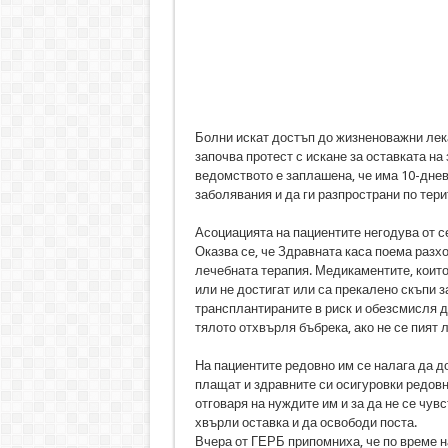
Болни искат достъп до жизненоважни лека
започва протест с искане за оставката н
ведомството е заплашена, че има 10-днев
заболявания и да ги разпространи по тери
Асоциацията на пациентите негодува от с
Оказва се, че Здравната каса поема разхо
лечебната терапия. Медикаментите, които
или не достигат или са прекалено скъпи 
трансплантираните в риск и обезсмисля д
тялото отхвърля бъбрека, ако не се пият 
На пациентите редовно им се налага да д
плащат и здравните си осигуровки редовн
отговаря на нуждите им и за да не се чув
хвърли оставка и да освободи поста.
Вчера от ГЕРБ припомниха, че по време н