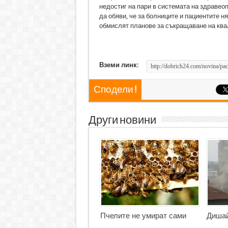
недостиг на пари в системата на здравео
да обяви, че за болниците и пациентите н
обмислят планове за съкращаване на ква
Вземи линк:
Сподели !
Други новини
Пчелите не умират сами
Дишай