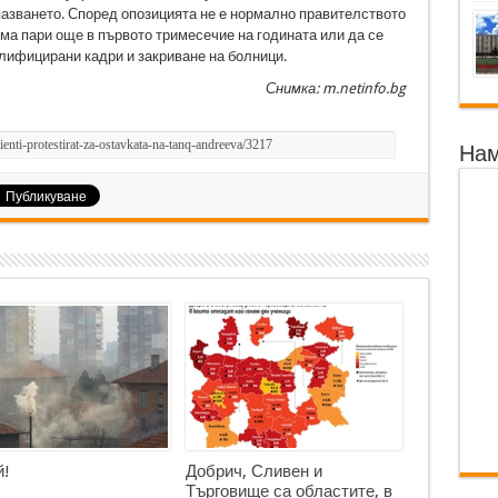
пазването. Според опозицията не е нормално правителството
яма пари още в първото тримесечие на годината или да се
лифицирани кадри и закриване на болници.
Снимка: m.netinfo.bg
Нам
!
Добрич, Сливен и
Търговище са областите, в