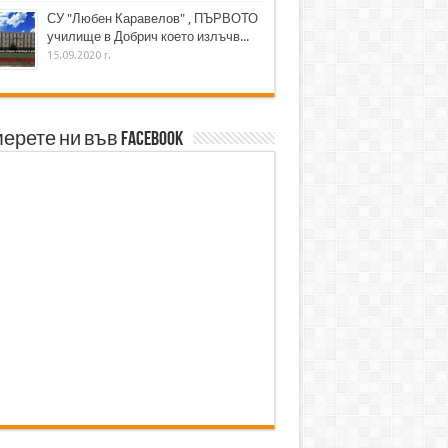
СУ "Любен Каравелов" , ПЪРВОТО
училище в Добрич което излъчв...
15.09.2020 г.
ерете ни във Facebook