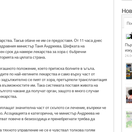
Нов
По
рства. Такъв обаче не им се предоставя. От 11 часа днес
Пър
а здравния министър Таня Андреева. Шефката на
изку
ен срок да намери лекарства за хора с бъбречни
24.0
торията на цялата страна.
егашното положение, което притиска болните в ъгъла.
дите по най-евтините лекарства и само върху част от
 задължително се пият от хора, претърпели трансплантация
за възможностите им. Така системата поставя живота на
ългото чакане да получат орган, защото в много случаи
лекарства.
оплащат значителна част от скъпото си лечение, въпреки че
о. Асоциацията е категорична, че министър Андреева не
стват повече в безизходица и пренебрегнати трябва да
а тяхното управление не се е чувствал толкова голям