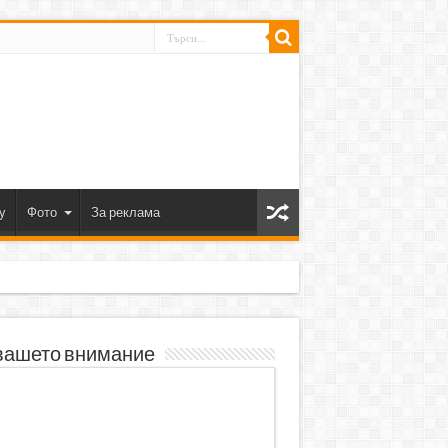
y
Фото
За реклама
вашето внимание