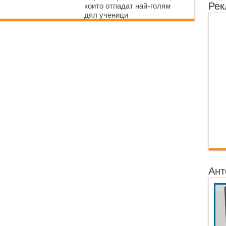
Рек
които отпадат най-голям
дял ученици
Ант