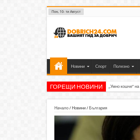
Пон, 10- ти Август
Новини
Спорт
Полезно
ГОРЕЩИ НОВИНИ
„Умно кошче“ на
Начало
/
Новини
/
България