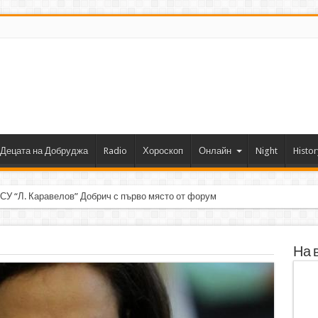
Децата на Добруджа
Radio
Хороскоп
Онлайн
Night
Histor
 СУ “Л. Каравелов” Добрич с първо място от форум по роботика
На 