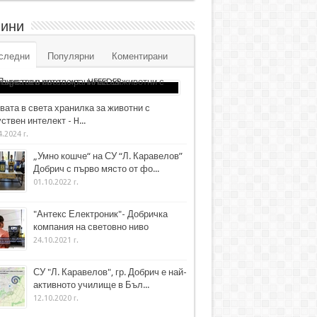
ини
следни
Популярни
Коментирани
вата в света хранилка за животни с
ствен интелект - H...
4.2024 г.
„Умно кошче“ на СУ “Л. Каравелов”
Добрич с първо място от фо...
01.10.2022 г.
"Антекс Електроник"- Добричка
компания на световно ниво
24.10.2021 г.
СУ "Л. Каравелов", гр. Добрич е най-
активното училище в Бъл...
12.10.2020 г.