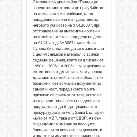
Столична община район "Триадица"
запечатва моето жилище при убийство
на домашните ми любимци, след
нападение на сина ми - действие за
неговото убийство на 07.4.2009 г. при
отстраняване на анатомичен орган и
по жалбата, която е подадена по дело
на АССГ а.х.д. № 3087 съдия Ваня
Пунева би следвало да се е запознала
с целия снимков материал, с всички
съдебни решения, които са влизали от
1990 г. - 2005 г. и 2006 г. - унищожавани
естествено от длъжника. Към днешна
дата моето семейство сме абсолютно
бездомни, без всякакви документи за
самоличност, поради което моите
призовки се приемат от тези, които са
извършили това престъпно деяние и
продължават да бъдат укривани от
прокуратурата на Република България,
както от МВР, така и от СДВР. Аз съм
ги уведомила именно за пороците.
Унищожени са всичките ни документи
и цялото ни имущество е присвоено.