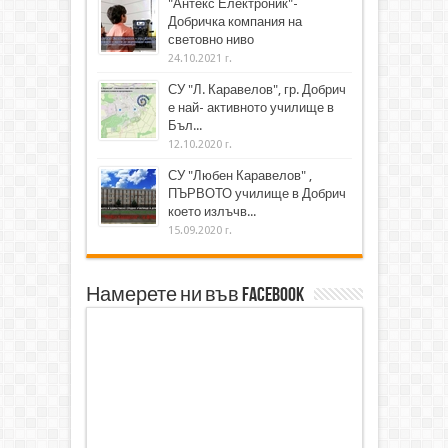
"Антекс Електроник"-
Добричка компания на
световно ниво
24.10.2021 г.
СУ "Л. Каравелов", гр. Добрич
е най- активното училище в
Бъл...
12.10.2020 г.
СУ "Любен Каравелов" ,
ПЪРВОТО училище в Добрич
което излъчв...
15.09.2020 г.
Намерете ни във Facebook