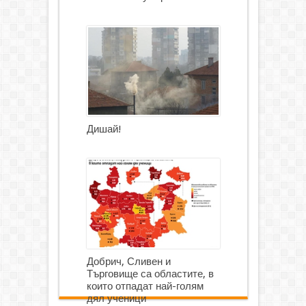
Дишай!
Добрич, Сливен и
Търговище са областите, в
които отпадат най-голям
дял ученици