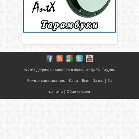
© 2013
Добрич24
е направен в
Добрич
от
Ди Ейч Студио
.
Всички права запазени. |
Карта
|
Блог
|
За нас
|
За
контакти
|
Общи условия