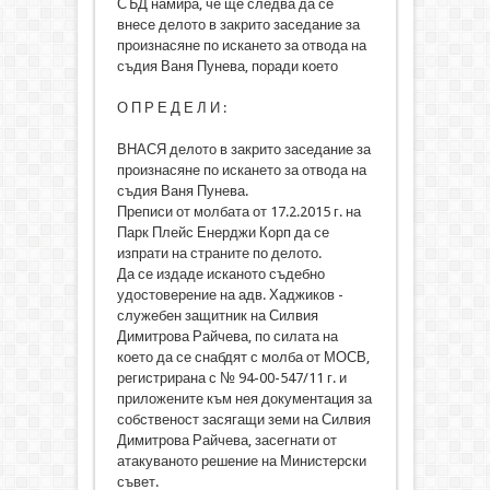
СЪД намира, че ще следва да се
внесе делото в закрито заседание за
произнасяне по искането за отвода на
съдия Ваня Пунева, поради което
О П Р Е Д Е Л И :
ВНАСЯ делото в закрито заседание за
произнасяне по искането за отвода на
съдия Ваня Пунева.
Преписи от молбата от 17.2.2015 г. на
Парк Плейс Енерджи Корп да се
изпрати на страните по делото.
Да се издаде исканото съдебно
удостоверение на адв. Хаджиков -
служебен защитник на Силвия
Димитрова Райчева, по силата на
което да се снабдят с молба от МОСВ,
регистрирана с № 94-00-547/11 г. и
приложените към нея документация за
собственост засягащи земи на Силвия
Димитрова Райчева, засегнати от
атакуваното решение на Министерски
съвет.