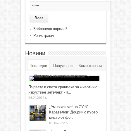
Забравена парола?
Регистрация
Новини
Последни
Популярни
Коментирани
Първата в света хранилка за животни с
изкуствен интелект - H...
24.04.2024 г.
„Умно кошче“ на СУ “Л.
Каравелов” Добрич с първо
място от фо...
01.10.2022 г.