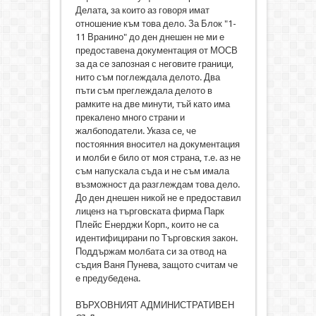
Делата, за които аз говоря имат
отношение към това дело. За Блок "1-
11 Вранино" до ден днешен не ми е
предоставена документация от МОСВ
за да се запозная с неговите граници,
нито съм поглеждала делото. Два
пъти съм преглеждала делото в
рамките на две минути, тъй като има
прекалено много страни и
жалбоподатели. Указа се, че
постоянния вносител на документация
и молби е било от моя страна, т.е. аз не
съм напускала съда и не съм имала
възможност да разглеждам това дело.
До ден днешен никой не е предоставил
лиценз на търговската фирма Парк
Плейс Енерджи Корп., които не са
идентифицирани по Търговския закон.
Поддържам молбата си за отвод на
съдия Ваня Пунева, защото считам че
е предубедена.
ВЪРХОВНИЯТ АДМИНИСТРАТИВЕН