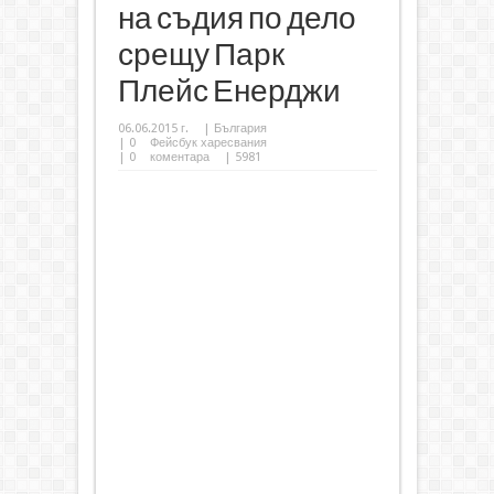
на съдия по дело
срещу Парк
Плейс Енерджи
06.06.2015 г.
|
България
|
0
Фейсбук харесвания
|
0
коментара
| 5981