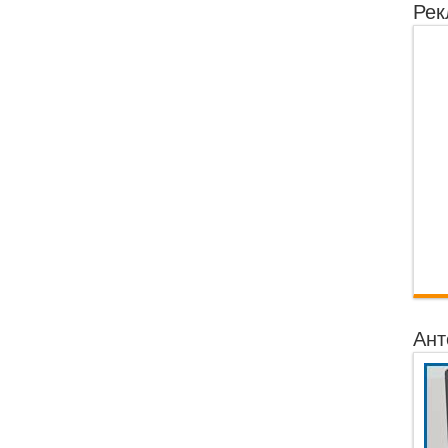
Рек
Ант