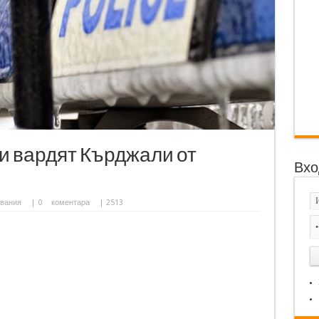
и вардят Кърджали от
Вхо
вания
|
0
коментара
| 2513