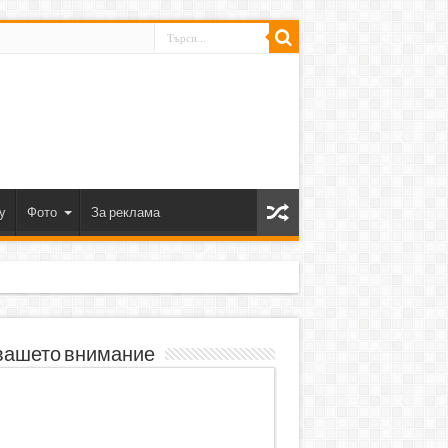
y
Фото
За реклама
вашето внимание