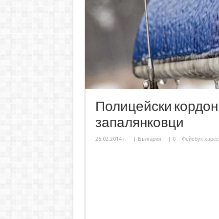
Полицейски кордон
запалянковци
25.02.2014 г.
|
България
|
0
Фейсбук харес