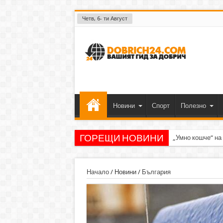
Четв, 6- ти Август
Новини
Спорт
Полезно
ГОРЕЩИ НОВИНИ
„Умно кошче“ на
Начало
/
Новини
/
България