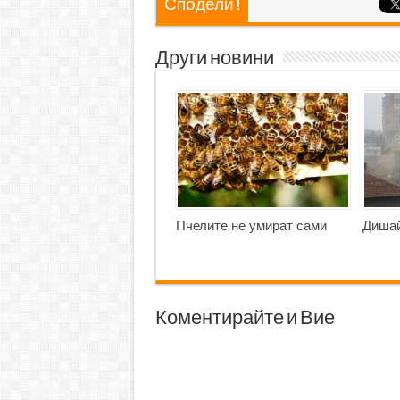
Сподели !
Други новини
Пчелите не умират сами
Дишай
Коментирайте и Вие