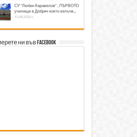
СУ "Любен Каравелов" , ПЪРВОТО
училище в Добрич което излъчв...
15.09.2020 г.
ерете ни във Facebook