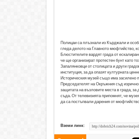
Полицаи са плъзнали из Кърджали и особе
гледа делото на Главното мюфтийство, ко
Блюстителите вардят града от ескалиран
че ще организират протестен бунт като т
Запалянковци от столицата и други градо
институция, за да опазят културната цен
Историческия музей също има засилено 
Председателят на Окръжния съд изрично 
защитата на възловите места в града, за 
съда. От телевизията припомнят, че музея
да са постъпвали дарения от мюфтийство
Вземи линк: