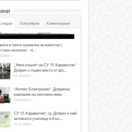
ини
следни
Популярни
Коментирани
вата в света хранилка за животни с
ствен интелект - H...
4.2024 г.
„Умно кошче“ на СУ “Л. Каравелов”
Добрич с първо място от фо...
01.10.2022 г.
"Антекс Електроник"- Добричка
компания на световно ниво
24.10.2021 г.
СУ "Л. Каравелов", гр. Добрич е най-
активното училище в Бъл...
12.10.2020 г.