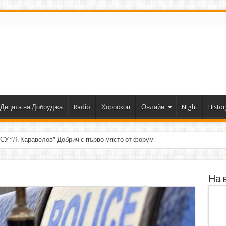
Децата на Добруджа
Radio
Хороскоп
Онлайн
Night
Histor
 СУ “Л. Каравелов” Добрич с първо място от форум по роботика
На 