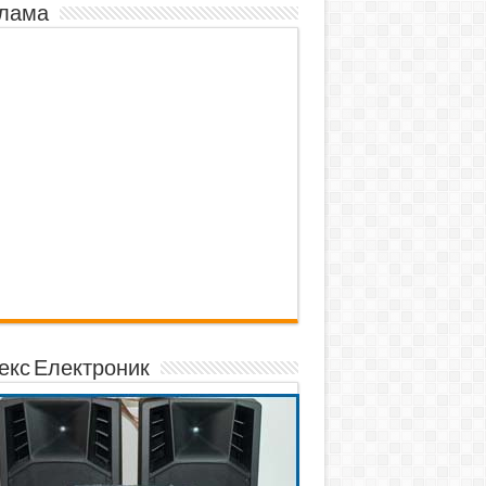
лама
екс Електроник