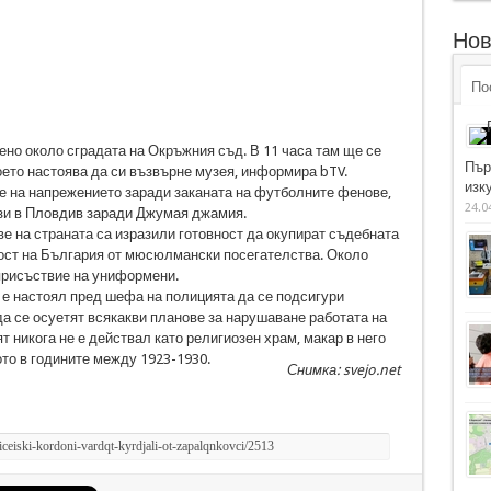
Нов
По
но около сградата на Окръжния съд. В 11 часа там ще се
Пър
ето настоява да си възвърне музея, информира bTV.
изку
е на напрежението заради заканата на футболните фенове,
24.0
ози в Пловдив заради Джумая джамия.
ве на страната са изразили готовност да окупират съдебната
ност на България от мюсюлмански посегателства. Около
присъствие на униформени.
е настоял пред шефа на полицията да се подсигури
да се осуетят всякакви планове за нарушаване работата на
т никога не е действал като религиозен храм, макар в него
то в годините между 1923-1930.
Снимка: svejo.net