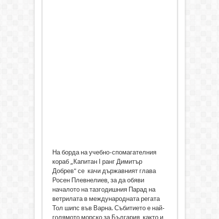
На борда на учебно-спомагателния
кораб „Капитан І ранг Димитър
Добрев" се качи държавният глава
Росен Плевнелиев, за да обяви
началото на тазгодишния Парад на
ветрилата в международната регата
Тол шипс във Варна. Събитието е най-
голямото морско за България, както и