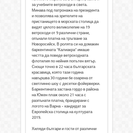
за учебните ветроходи в света.
Минава под патронажа на президента
и позволява на зрителите на
пристанището в морската столица да
видят цялото великолепие на 19
ветроходи от 9 различни страни,
опънали платна на тръгване за
Новоросийск. В ролята си на домакин
баркентината "Калиакра" имаше
честта да поведе ветроходната
флотилия по нейния попътен вятър.
Снощи точно в 22 часа българската
красавица, която тази година
навършва 30 години бе озарена от
светлинно шоу с десетки фойерверки.
Баркентината застана гордо в района
на Южен плаж около 21 часа с
разпънати платна, брандирани с
логото на Варна – кандидат за
Европейска столица на културата
2019.
Хиляди българи и гости от различни