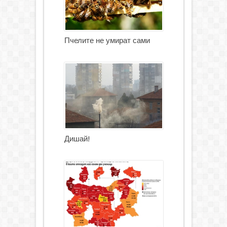
Пчелите не умират сами
Дишай!