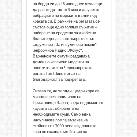
на борда си до 18 часа днес желаещи
да разгледат по-отблизо и да усетят
вибрациите на морските вълни под
краката си. В рамките на регатата се
състоя още едно голямо събитие –
набиране на средства за диабетно
болните деца в партньорство със
сдружение „За инсулинови помпи”,
информира Радио „Фокус”.
Варненските скаути раздаваха
домашно изпечени меденки на
посетителите на Черноморската
регата Тол Шипс в знак на
благодарност за подкрепата.
Оказва се, че хиляди щедри хора са
минали през павилиона на
Пристанище Варна, за да подпомогнат
каузата за събирането на
необходимите суми. Само една
инсулинова помпа възлиза на
стойност от 7000 лева и здравната
каса не оказва съдействие на