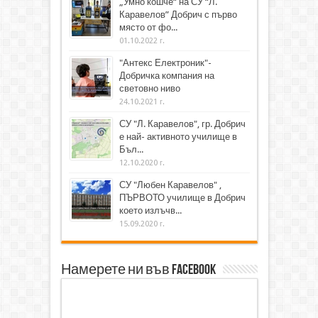
„Умно кошче“ на СУ “Л.
Каравелов” Добрич с първо
място от фо...
01.10.2022 г.
"Антекс Електроник"-
Добричка компания на
световно ниво
24.10.2021 г.
СУ "Л. Каравелов", гр. Добрич
е най- активното училище в
Бъл...
12.10.2020 г.
СУ "Любен Каравелов" ,
ПЪРВОТО училище в Добрич
което излъчв...
15.09.2020 г.
Намерете ни във Facebook