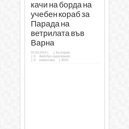
качи на борда на
учебен кораб за
Парада на
ветрилата във
Варна
03.05.2014 г.
|
България
|
0
Фейсбук харесвания
|
0
коментара
| 4055