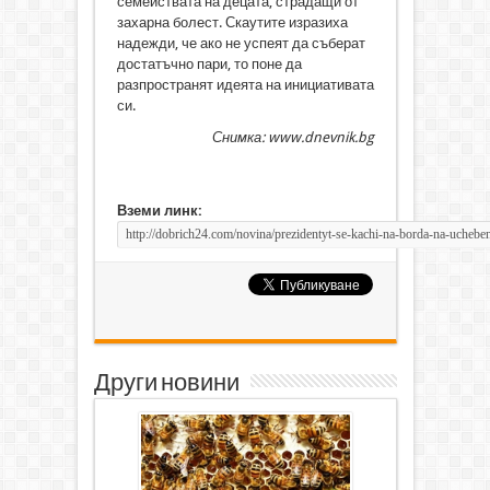
семействата на децата, страдащи от
захарна болест. Скаутите изразиха
надежди, че ако не успеят да съберат
достатъчно пари, то поне да
разпространят идеята на инициативата
си.
Снимка: www.dnevnik.bg
Вземи линк:
Други новини