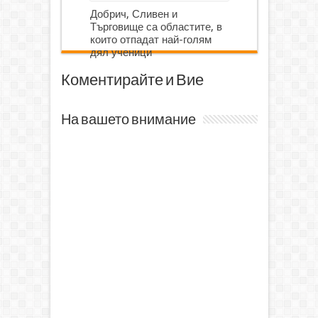
Добрич, Сливен и
Търговище са областите, в
които отпадат най-голям
дял ученици
Коментирайте и Вие
На вашето внимание