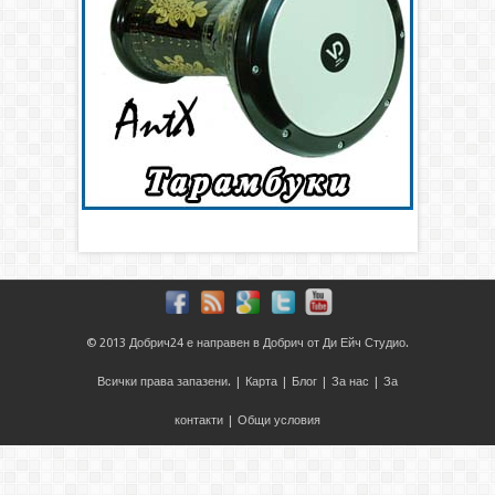
© 2013
Добрич24
е направен в
Добрич
от
Ди Ейч Студио
.
Всички права запазени. |
Карта
|
Блог
|
За нас
|
За
контакти
|
Общи условия