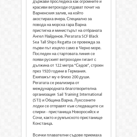
държави проследиха как огромните и
красиви ветроходи отдават почит на
Варненския залив, на който
акостираха вчера. Специално за
повода на морска гара Варна
пристигна и министърът на отбраната
Ангел Найденов. Регатата SCF Black
Sea Tall Ships Regatta се провежда за
първи път изцяло само в Черно море.
Последен на стартовата линия се
появи руският ветроходен гигант с
дължина от 122 метра “Седов”, строен
през 1920 години в Германия.
Екипажът му е близо 200 души.
Регатата се реализира от
международната благотворителна
организация Sail Training International
(STI) и Община Варна. Луксозните
лодки се отправят към следващите си
спирки - пристанища Новоросийск и
Сочи, както и румънското пристанище
Констанца.
Всички плавателни съдове приемаха