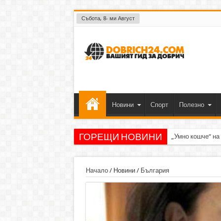
Събота, 8- ми Август
Новини
Спорт
Полезно
ГОРЕЩИ НОВИНИ
„Умно кошче“ на
Начало
/
Новини
/
България