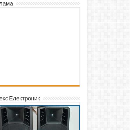
лама
екс Електроник