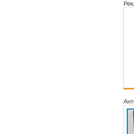
Рек
Ант