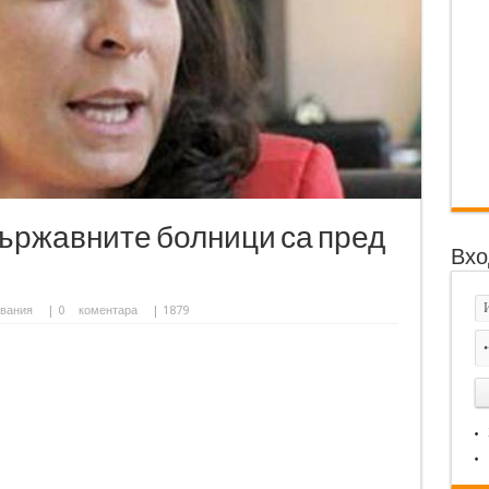
ържавните болници са пред
Вхо
вания
|
0
коментара
| 1879