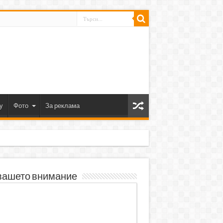
y
Фото
За реклама
вашето внимание