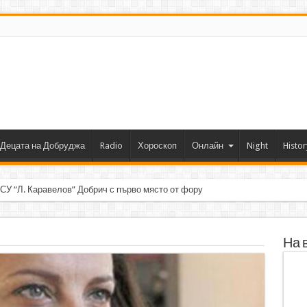
Децата на Добруджа
Radio
Хороскоп
Онлайн
Night
Histor
 СУ “Л. Каравелов” Добрич с първо място от форум по роботика
На 