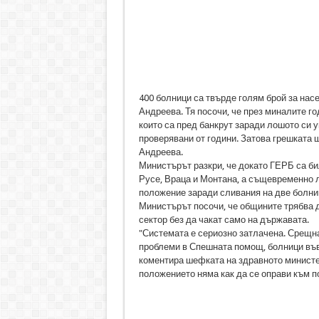
400 болници са твърде голям брой за нас
Андреева. Тя посочи, че през миналите го
които са пред банкрут заради лошото си 
проверявани от години. Затова грешката 
Андреева.
Министърът разкри, че докато ГЕРБ са би
Русе, Враца и Монтана, а същевременно л
положение заради сливания на две болниц
Министърът посочи, че общините трябва д
сектор без да чакат само на държавата.
"Системата е сериозно затлачена. Срещна
проблеми в Спешната помощ, болници във 
коментира шефката на здравното министер
положението няма как да се оправи към п