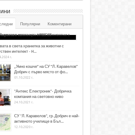
ини
следни
Популярни
Коментирани
вата в света хранилка за животни с
ствен интелект - H...
4.2024 г.
„Умно кошче“ на СУ “Л. Каравелов”
Добрич с първо място от фо...
01.10.2022 г.
"Антекс Електроник"- Добричка
компания на световно ниво
24.10.2021 г.
СУ "Л. Каравелов", гр. Добрич е най-
активното училище в Бъл...
12.10.2020 г.