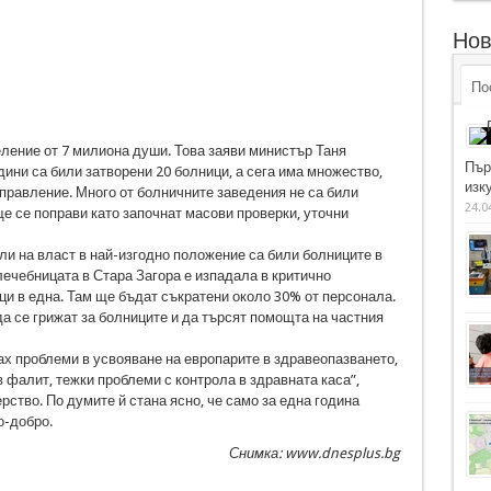
Нов
По
еление от 7 милиона души. Това заяви министър Таня
Пър
дини са били затворени 20 болници, а сега има множество,
изку
управление. Много от болничните заведения не са били
24.0
ще се поправи като започнат масови проверки, уточни
ли на власт в най-изгодно положение са били болниците в
ечебницата в Стара Загора е изпадала в критично
и в една. Там ще бъдат съкратени около 30% от персонала.
а се грижат за болниците и да търсят помощта на частния
х проблеми в усвояване на европарите в здравеопазването,
фалит, тежки проблеми с контрола в здравната каса”,
ство. По думите й стана ясно, че само за една година
о-добро.
Снимка: www.dnesplus.bg