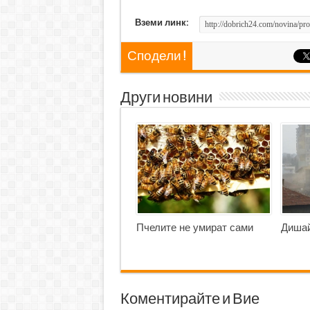
Вземи линк:
Сподели !
Други новини
Пчелите не умират сами
Дишай
Коментирайте и Вие