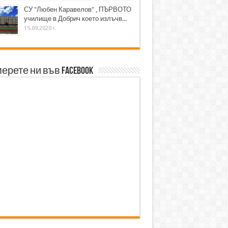
СУ "Любен Каравелов" , ПЪРВОТО
училище в Добрич което излъчв...
15.09.2020 г.
ерете ни във Facebook