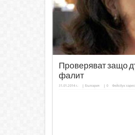
Проверяват защо д
фалит
31.01.2014 г.
|
България
|
0
Фейсбук харес