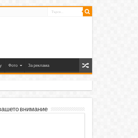
y
Фото
За реклама
вашето внимание