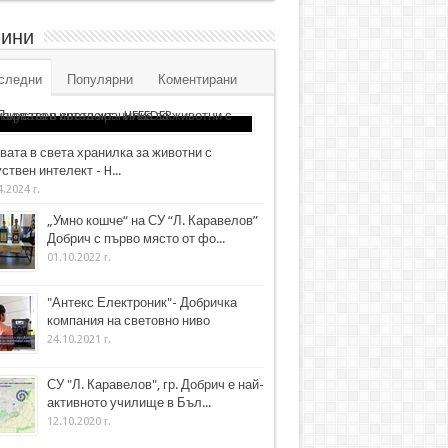
ини
следни
Популярни
Коментирани
вата в света хранилка за животни с
ствен интелект - H...
4.2024 г.
„Умно кошче“ на СУ “Л. Каравелов”
Добрич с първо място от фо...
01.10.2022 г.
"Антекс Електроник"- Добричка
компания на световно ниво
24.10.2021 г.
СУ "Л. Каравелов", гр. Добрич е най-
активното училище в Бъл...
12.10.2020 г.