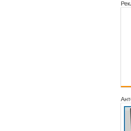
Рек
Ант