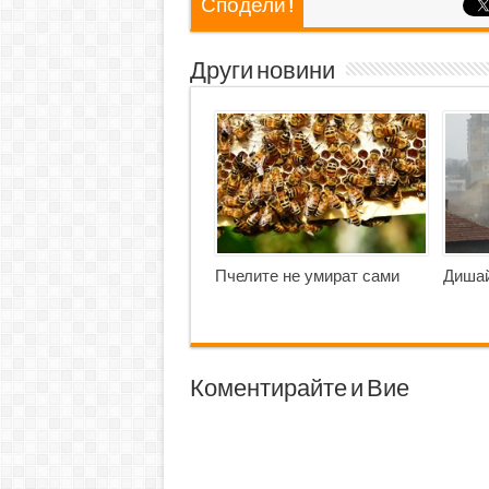
Сподели !
Други новини
Пчелите не умират сами
Дишай
Коментирайте и Вие