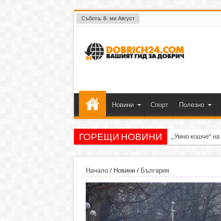
Събота, 8- ми Август
Новини
Спорт
Полезно
ГОРЕЩИ НОВИНИ
„Умно кошче“ на
Начало
/
Новини
/
България