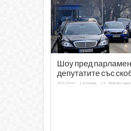
Шоу пред парламент
депутатите със ско
30.01.2014 г.
|
България
|
0
Фейсбук харес