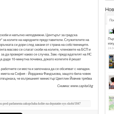
Нов
По
скоби и напълно неподвижни. Центърът за градска
Пър
т” за колите на народните представители. Служителите на
изку
ръчката си дори след закани от страна на собствениците.
24.0
нта масово се слагат скоби на колите, членовете на БСП и
 за да проверят какво се случва. Зам.-председателят на НС
 даде 10-минутна почивка, докато колегите й решат
работните си места и започнаха да се обсипват с нападки.
 кмета на София - Йорданка Фандъкова, защото била човек
 отвърнаха, че вътрешният министър Цветлин Йовчев трябва
Снимка: www.capital.bg