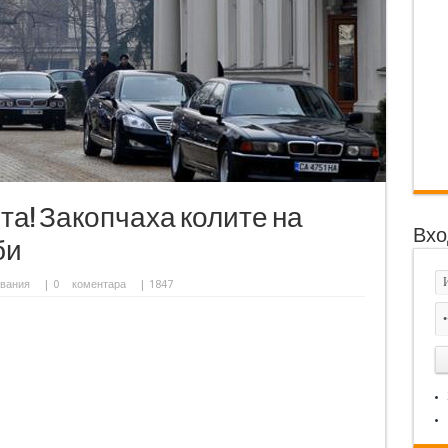
а! Закопчаха колите на
Вхо
би
вания
|
0
коментара
| 1847