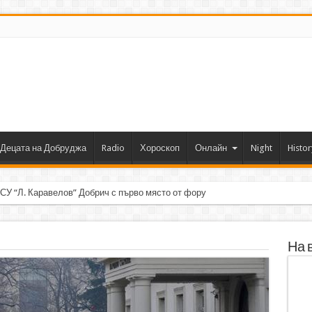
Децата на Добруджа
Radio
Хороскоп
Онлайн
Night
Histor
 СУ “Л. Каравелов” Добрич с първо място от форум по роботика
На 