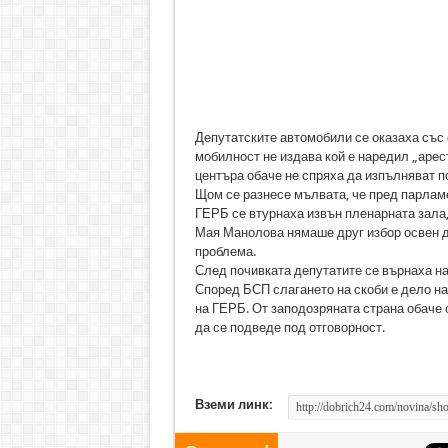
Депутатските автомобили се оказаха със 
мобилност не издава кой е наредил „арес
центъра обаче не спряха да изпълняват по
Щом се разнесе мълвата, че пред парламе
ГЕРБ се втурнаха извън пленарната зала,
Мая Манолова нямаше друг избор освен да
проблема.
След почивката депутатите се върнаха на 
Според БСП слагането на скоби е дело на
на ГЕРБ. От заподозряната страна обаче
да се подведе под отговорност.
Вземи линк: