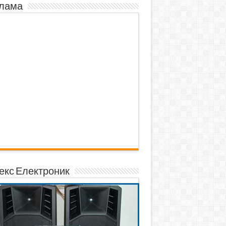
лама
екс Електроник