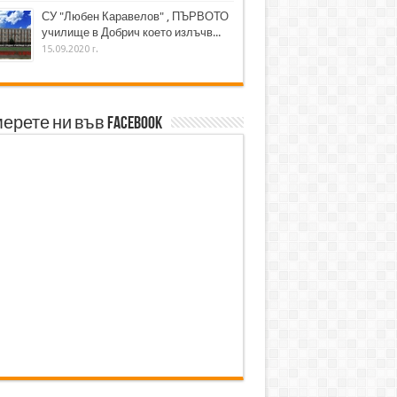
СУ "Любен Каравелов" , ПЪРВОТО
училище в Добрич което излъчв...
15.09.2020 г.
ерете ни във Facebook