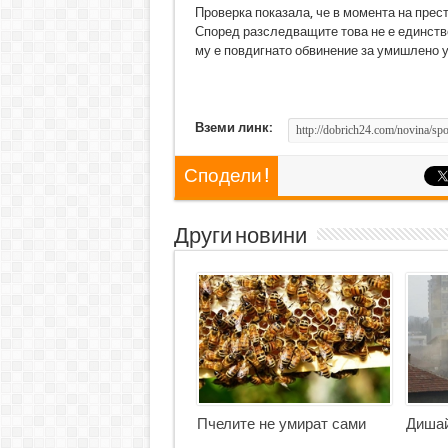
Проверка показала, че в момента на прес
Според разследващите това не е единстве
му е повдигнато обвинение за умишлено у
Вземи линк:
Сподели !
Други новини
Пчелите не умират сами
Дишай