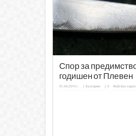
Спор за предимство 
годишен от Плевен
01.04.2014 г.
|
България
|
0
Фейсбук харес