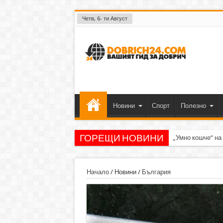
Четв, 6- ти Август
Новини
Спорт
Полезно
ГОРЕЩИ НОВИНИ
„Умно кошче“ на
Начало
/
Новини
/
България