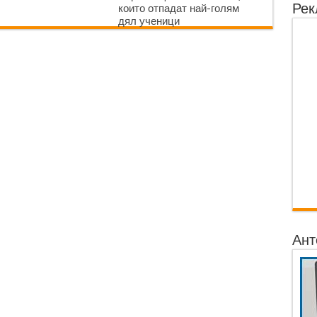
Рек
които отпадат най-голям
дял ученици
Ант