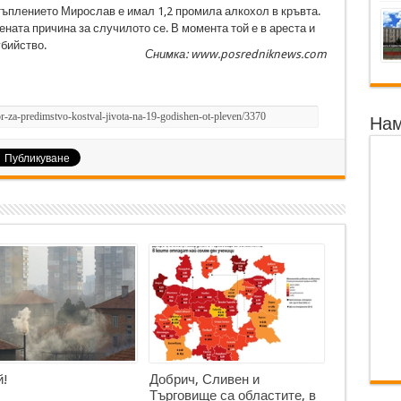
тъплението Мирослав е имал 1,2 промила алкохол в кръвта.
ната причина за случилото се. В момента той е в ареста и
бийство.
Снимка: www.posredniknews.com
Нам
!
Добрич, Сливен и
Търговище са областите, в