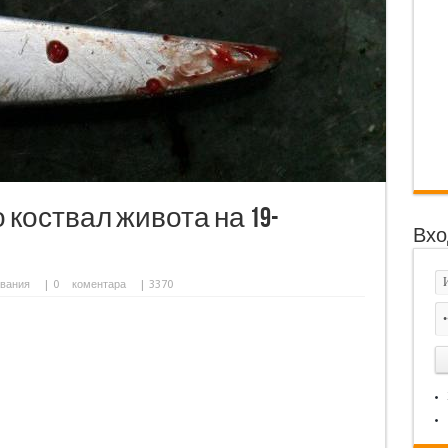
коствал живота на 19-
Вхо
вания
|
0
коментара
| 3370