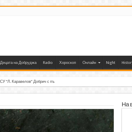
Децата на Добруджа
Radio
Хороскоп
Онлайн
Night
Histor
 СУ “Л. Каравелов” Добрич с първо място от форум по роботика
На 