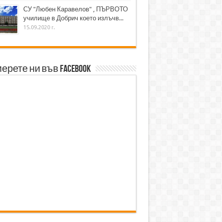
СУ "Любен Каравелов" , ПЪРВОТО
училище в Добрич което излъчв...
15.09.2020 г.
ерете ни във Facebook