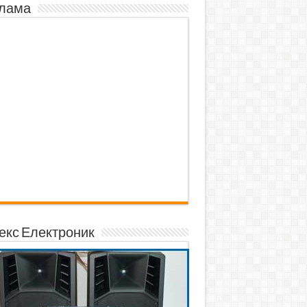
лама
екс Електроник