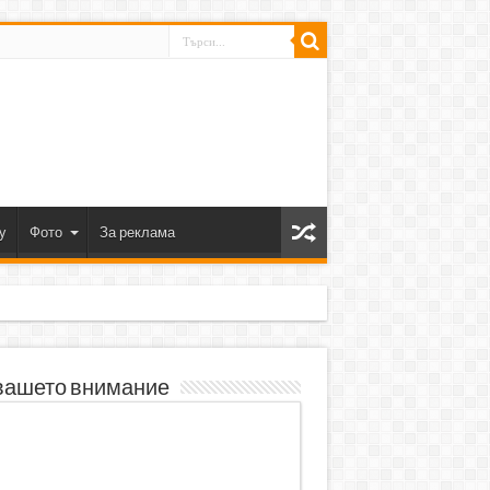
y
Фото
За реклама
вашето внимание