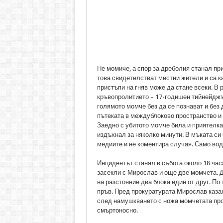
Не момиче, а спор за дреболия станал пр
това свидетелстват местни жители и са к
пристъпи на гняв може да стане всеки. В 
кръвопролитието – 17-годишен тийнейджър
голямото момче без да се познават и без 
пътеката в междублоково пространство и 
Заедно с убитото момче била и приятелка
издъхнал за няколко минути. В мъката си
медиите и не коментира случая. Само вод
Инцидентът станал в събота около 18 час
засекли с Мирослав и още две момчета. 
на разстояние два блока един от друг. П
пръв. Пред прокуратурата Мирослав казал,
след намушкването с ножа момчетата про
смъртоносно.