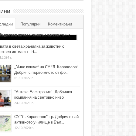
ини
следни
Популярни
Коментирани
вата в света хранилка за животни с
ствен интелект - H...
4.2024 г.
„Умно кошче“ на СУ “Л. Каравелов”
Добрич с първо място от фо...
01.10.2022 г.
"Антекс Електроник"- Добричка
компания на световно ниво
24.10.2021 г.
СУ "Л. Каравелов", гр. Добрич е най-
активното училище в Бъл...
12.10.2020 г.