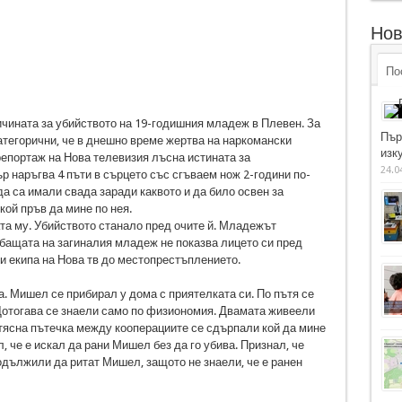
Нов
По
ичината за убийството на 19-годишния младеж в Плевен. За
Пър
атегорични, че в днешно време жертва на наркомански
изку
репортаж на Нова телевизия лъсна истината за
24.0
 наръгва 4 пъти в сърцето със сгъваем нож 2-години по-
да са имали свада заради каквото и да било освен за
кой пръв да мине по нея.
та му. Убийството станало пред очите й. Младежът
 бащата на загиналия младеж не показва лицето си пред
и екипа на Нова тв до местопрестъплението.
а. Мишел се прибирал у дома с приятелката си. По пътя се
Дотогава се знаели само по физиономия. Двамата живеели
о тясна пътечка между кооперациите се сдърпали кой да мине
 че е искал да рани Мишел без да го убива. Признал, че
дължили да ритат Мишел, защото не знаели, че е ранен