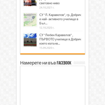
световно ниво
24.10.2021 г.
СУ "Л. Каравелов", гр. Добрич
е най- активното училище в
Бъл...
12.10.2020 г.
СУ "Любен Каравелов" ,
ПЪРВОТО училище в Добрич
което излъчв...
15.09.2020 г.
Намерете ни във Facebook