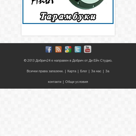
© 2013
Добрич24
е направен в
Добрич
от
Ди Ейч Студио
.
Всички права запазени. |
Карта
|
Блог
|
За нас
|
За
контакти
|
Общи условия