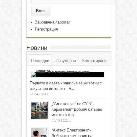
Забравена парола?
Регистрация
Новини
Последни
Популярни
Коментирани
Първата в света хранилка за животни с
изкуствен интелект - H...
24.04.2024 г.
„Умно кошче“ на СУ “Л.
Каравелов” Добрич с първо
място от фо...
01.10.2022 г.
"Антекс Електроник"-
Добричка компания на