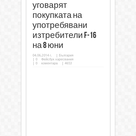
уговарят
покупката на
употребявани
изтребители F-16
на 8 юни
04.06.2014 г.
|
България
|
0
Фейсбук харесвания
|
0
коментара
| 4653