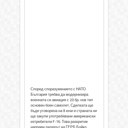
Според споразумението с НАТО
България трябва да модернизира
военната си авиация с 20 бр. нов тип
основен боен самолет. Сделката ще
бъде уговорена на 8 юни и страната ни
ще закупи употребявани американски
изтребители F-16. Това разкритие
направи лидерът на ГЕРБ Бойко