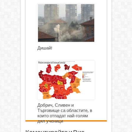
Дишай!
Добрич, Сливен и
Търговище са областите, в
които отпадат най-голям
дял ученици