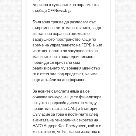
Борисов в кулоарите на парламента,
съобщи OFFNews.bg.
България трябва да разполага със
съвременна летателна техника, за да
изпълнява охранява адекватно
въздушното пространство. Още по
време на управлението на ГЕРБ е бил
изготвен планът за закупуването на
машините, но в последния момент
преди да се пристъпи към
реализирането му военния министър
го е оттеглил под предтекст, че има
още детайли за дооформяне.
За новите самолети няма да се
обявява конкурс, а ще се финализира
покупко-продажба директно между
правителствата на САЩ и България.
Съгласие за това е постигнато след
визитата на генералния секретар на
НАТО Андерс Фог Расмунсен, който е
констатирал, че България изостава с