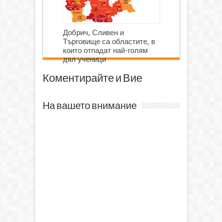
Добрич, Сливен и
Търговище са областите, в
които отпадат най-голям
дял ученици
Коментирайте и Вие
На вашето внимание