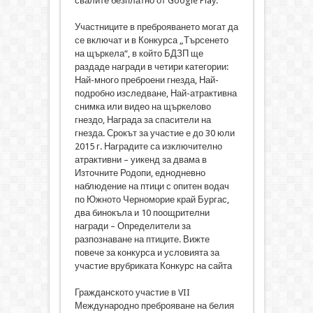
свалите безплатно от Google Play.
Участниците в преброяването могат да
се включат и в Конкурса „Търсенето
на щъркела“, в който БДЗП ще
раздаде награди в четири категории:
Най-много преброени гнезда, Най-
подробно изследване, Най-атрактивна
снимка или видео на щъркелово
гнездо, Награда за спасители на
гнезда. Срокът за участие е до 30 юли
2015 г. Наградите са изключително
атрактивни – уикенд за двама в
Източните Родопи, еднодневно
наблюдение на птици с опитен водач
по Южното Черноморие край Бургас,
два бинокъла и 10 поощрителни
награди – Определители за
разпознаване на птиците. Вижте
повече за конкурса и условията за
участие врубриката Конкурс на сайта
Гражданското участие в VII
Международно преброяване на белия