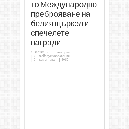
то Международно
преброяване на
белия щъркел и
спечелете
награди
10.07.2015 г.
|
България
|
0
Фейсбук харесвания
|
0
коментара
| 6060