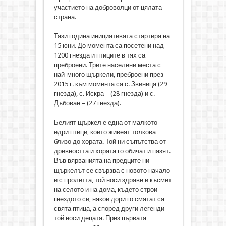
участието на доброволци от цялата
страна.
Тази година инициативата стартира на
15 юни. До момента са посетени над
1200 гнезда и птиците в тях са
преброени. Трите населени места с
най-много щъркели, преброени през
2015 г. към момента са с. Звиница (29
гнезда), с. Искра – (28 гнезда) и с.
Дъбован – (27 гнезда).
Белият щъркел е една от малкото
едри птици, които живеят толкова
близо до хората. Той ни съпътства от
древността и хората го обичат и пазят.
Във вярванията на предците ни
щъркелът се свързва с новото начало
и с пролетта, той носи здраве и късмет
на селото и на дома, където строи
гнездото си, някои дори го смятат са
свята птица, а според други легенди
той носи децата. През първата