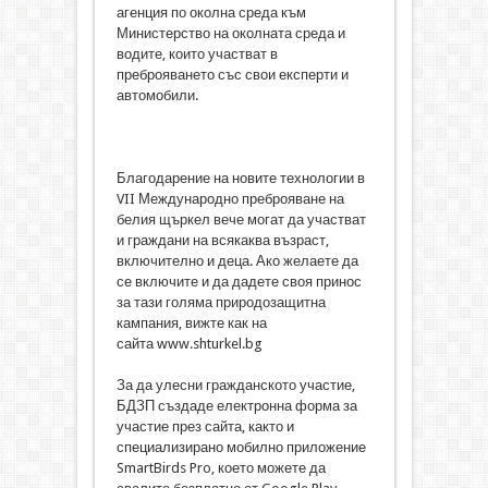
агенция по околна среда към
Министерство на околната среда и
водите, които участват в
преброяването със свои експерти и
автомобили.
Благодарение на новите технологии в
VII Международно преброяване на
белия щъркел вече могат да участват
и граждани на всякаква възраст,
включително и деца. Ако желаете да
се включите и да дадете своя принос
за тази голяма природозащитна
кампания, вижте как на
сайта www.shturkel.bg
За да улесни гражданското участие,
БДЗП създаде електронна форма за
участие през сайта, както и
специализирано мобилно приложение
SmartBirds Pro, което можете да