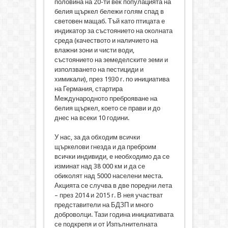
половина на 20-ти век популацията на
белия щъркел бележи голям спад в
световен мащаб. Тъй като птицата е
индикатор за състоянието на околната
среда (качеството и наличието на
влажни зони и чисти води,
състоянието на земеделските земи и
използването на пестициди и
химикали), през 1930 г. по инициатива
на Германия, стартира
Международното преброяване на
белия щъркел, което се прави и до
днес на всеки 10 години.
У нас, за да обходим всички
щъркелови гнезда и да преброим
всички индивиди, е необходимо да се
изминат над 38 000 км и да се
обиколят над 5000 населени места.
Акцията се случва в две поредни лета
– през 2014 и 2015 г. В нея участват
представители на БДЗП и много
доброволци. Тази година инициативата
се подкрепя и от Изпълнителната