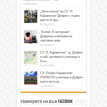
24.04.2024 г.
„Умно кошче“ на СУ “Л.
Каравелов” Добрич с първо
място от фо...
01.10.2022 г.
"Антекс Електроник"-
Добричка компания на
световно ниво
24.10.2021 г.
СУ "Л. Каравелов", гр. Добрич
е най- активното училище в
Бъл...
12.10.2020 г.
СУ "Любен Каравелов" ,
ПЪРВОТО училище в Добрич
което излъчв...
15.09.2020 г.
Намерете ни във Facebook