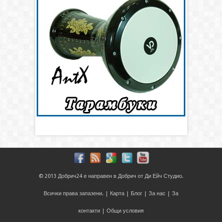
© 2013
Добрич24
е направен в
Добрич
от
Ди Ейч Студио
.
Всички права запазени. |
Карта
|
Блог
|
За нас
|
За
контакти
|
Общи условия