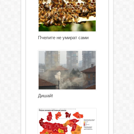
Пчелите не умират сами
Дишай!