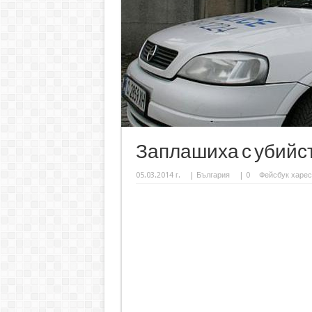
Заплашиха с убийс
05.03.2014 г.
|
България
|
0
Фейсбук харес