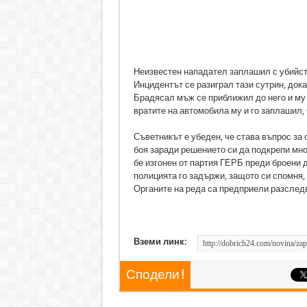
Неизвестен нападател заплашил с убийст
Инцидентът се разиграл тази сутрин, дока
Брадясал мъж се приближил до него и му 
вратите на автомобила му и го заплашил, 
Съветникът е убеден, че става въпрос за
боя заради решението си да подкрепи мно
бе изгонен от партия ГЕРБ преди броени д
полицията го задържи, защото си спомня, 
Органите на реда са предприели разследв
Вземи линк:
Сподели !