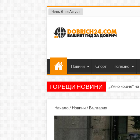
Четв, 6- ти Август
Новини
Спорт
Полезно
ГОРЕЩИ НОВИНИ
„Умно кошче“ на
Начало
/
Новини
/
България