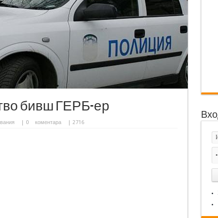
тво бивш ГЕРБ-ер
Вхо
вания
|
0
коментара
| 2716