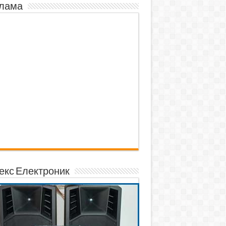
лама
екс Електроник