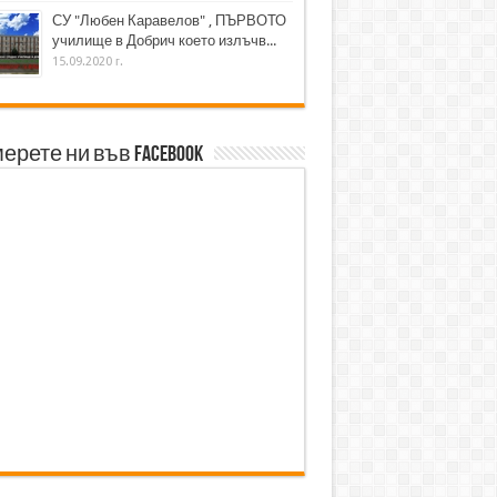
СУ "Любен Каравелов" , ПЪРВОТО
училище в Добрич което излъчв...
15.09.2020 г.
ерете ни във Facebook