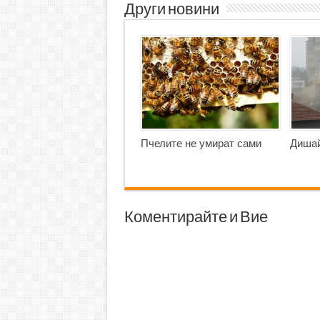
Други новини
Пчелите не умират сами
Дишай
Коментирайте и Вие