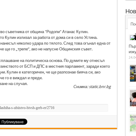
Нов
По
во съветника от община "Родопи" Атанас Кулин.
то Кулин излизал за работа от дома си в село Устина.
нанесъл няколко удара по тялото. След това огънал една от
Пър
че ще го „трепе”, ако не напусне Общинския съвет.
изку
24.0
 сплашване на политическа основа. По думите му отнесъл
зинството от БСП и ДПС в местния парламент, заради което
ни. Кулин е категоричен, че ще разпознае бияча си, ако
че го е виждал и преди.
ане на случая.
Снимка: static.bnr.bg