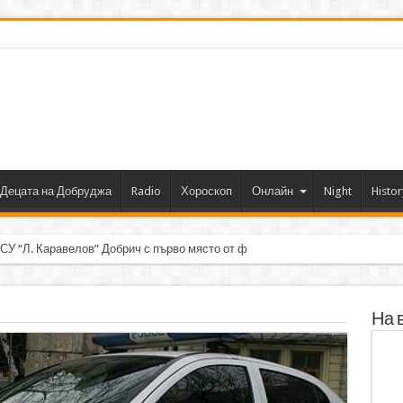
Децата на Добруджа
Radio
Хороскоп
Онлайн
Night
Histor
 СУ “Л. Каравелов” Добрич с първо място от форум по роботика
На 