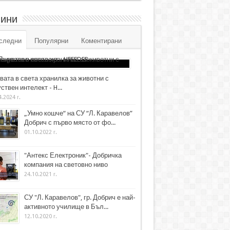
ини
следни
Популярни
Коментирани
вата в света хранилка за животни с
ствен интелект - H...
4.2024 г.
„Умно кошче“ на СУ “Л. Каравелов”
Добрич с първо място от фо...
01.10.2022 г.
"Антекс Електроник"- Добричка
компания на световно ниво
24.10.2021 г.
СУ "Л. Каравелов", гр. Добрич е най-
активното училище в Бъл...
12.10.2020 г.