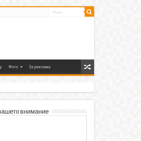
y
Фото
За реклама
вашето внимание