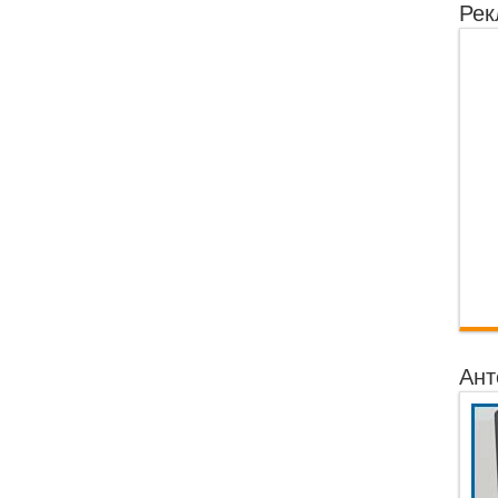
Рек
Ант